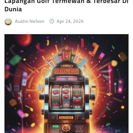
Lapangan Golf Termewah & Terbesar Di
Dunia
Austin Nelson
Apr 24, 2026