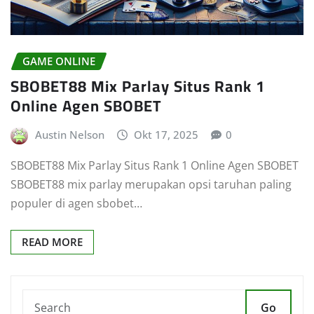
GAME ONLINE
SBOBET88 Mix Parlay Situs Rank 1
Online Agen SBOBET
Austin Nelson
Okt 17, 2025
0
SBOBET88 Mix Parlay Situs Rank 1 Online Agen SBOBET
SBOBET88 mix parlay merupakan opsi taruhan paling
populer di agen sbobet…
READ MORE
Go