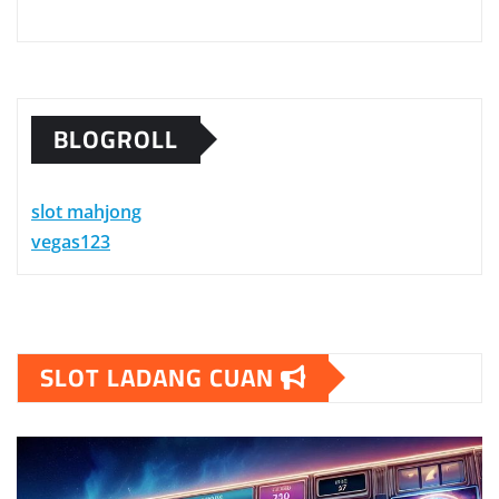
BLOGROLL
slot mahjong
vegas123
SLOT LADANG CUAN