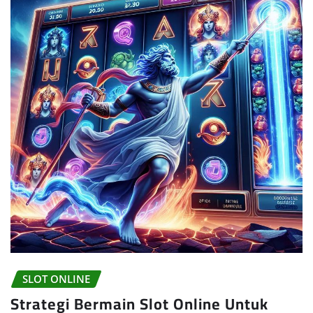
SLOT ONLINE
Strategi Bermain Slot Online Untuk