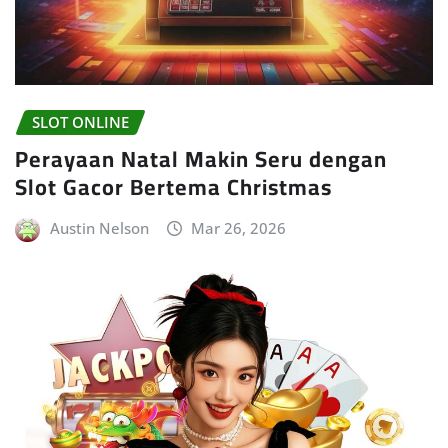
SLOT ONLINE
Perayaan Natal Makin Seru dengan
Slot Gacor Bertema Christmas
Austin Nelson
Mar 26, 2026