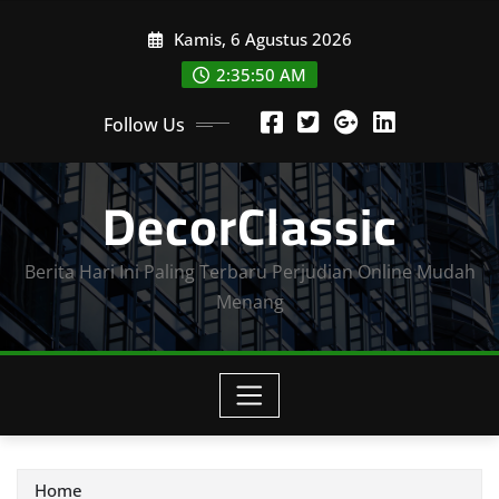
Skip
Kamis, 6 Agustus 2026
to
content
2:35:51 AM
Follow Us
DecorClassic
Berita Hari Ini Paling Terbaru Perjudian Online Mudah
Menang
Home