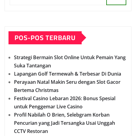
POS-POS TERBARU
Strategi Bermain Slot Online Untuk Pemain Yang
Suka Tantangan
Lapangan Golf Termewah & Terbesar Di Dunia
Perayaan Natal Makin Seru dengan Slot Gacor
Bertema Christmas
Festival Casino Lebaran 2026: Bonus Spesial
untuk Penggemar Live Casino
Profil Nabilah O Brien, Selebgram Korban
Pencurian yang Jadi Tersangka Usai Unggah
CCTV Restoran