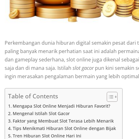
Perkembangan dunia hiburan digital semakin pesat dari t
paling banyak menarik perhatian saat ini adalah permain
dan gameplay sederhana, slot online juga dikenal sebaga
saja dan di mana saja. Istilah
slot gacor
pun kini semakin s
ingin merasakan pengalaman bermain yang lebih optimal
Table of Contents
Mengapa Slot Online Menjadi Hiburan Favorit?
Mengenal Istilah Slot Gacor
Faktor yang Membuat Slot Terasa Lebih Menarik
Tips Menikmati Hiburan Slot Online dengan Bijak
Tren Hiburan Slot Online Hari Ini