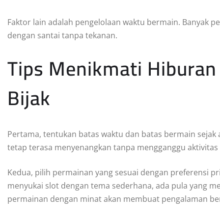
Faktor lain adalah pengelolaan waktu bermain. Banyak
dengan santai tanpa tekanan.
Tips Menikmati Hiburan
Bijak
Pertama, tentukan batas waktu dan batas bermain sejak 
tetap terasa menyenangkan tanpa mengganggu aktivitas l
Kedua, pilih permainan yang sesuai dengan preferensi pri
menyukai slot dengan tema sederhana, ada pula yang men
permainan dengan minat akan membuat pengalaman berm