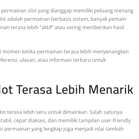
permainan slot yang dianggap memiliki peluang menang
slot adalah permainan berbasis sistem, banyak pemain
n terasa lebih “aktif” atau sering memberikan hasil
gai momen ketika permainan terasa lebih menyenangkan
ferensi, ulasan, atau informasi terbaru untuk
ot Terasa Lebih Menarik
t terasa lebih seru untuk dimainkan. Salah satunya
abil, cepat diakses, dan memiliki tampilan user-friendly
si permainan yang lengkap juga menjadi nilai tambah