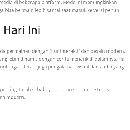
ersedia di beberapa platform. Mode ini memungkinkan
 bisa bermain lebih santai saat masuk ke versi penuh.
 Hari Ini
ada permainan dengan fitur interaktif dan desain modern.
 lebih dinamis dengan cerita menarik di dalamnya. Hal
untungan, tetapi juga pengalaman visual dan audio yang
 penting. Inilah sebabnya hiburan slot online terus
una modern.