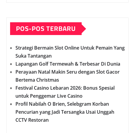
POS-POS TERBARU
Strategi Bermain Slot Online Untuk Pemain Yang
Suka Tantangan
Lapangan Golf Termewah & Terbesar Di Dunia
Perayaan Natal Makin Seru dengan Slot Gacor
Bertema Christmas
Festival Casino Lebaran 2026: Bonus Spesial
untuk Penggemar Live Casino
Profil Nabilah O Brien, Selebgram Korban
Pencurian yang Jadi Tersangka Usai Unggah
CCTV Restoran