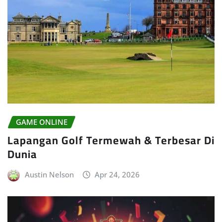
GAME ONLINE
Lapangan Golf Termewah & Terbesar Di
Dunia
Austin Nelson
Apr 24, 2026