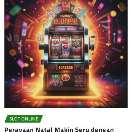
SLOT ONLINE
Perayaan Natal Makin Seru dengan