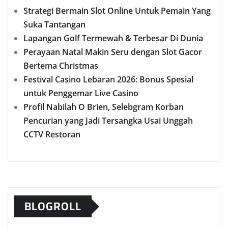
Strategi Bermain Slot Online Untuk Pemain Yang
Suka Tantangan
Lapangan Golf Termewah & Terbesar Di Dunia
Perayaan Natal Makin Seru dengan Slot Gacor
Bertema Christmas
Festival Casino Lebaran 2026: Bonus Spesial
untuk Penggemar Live Casino
Profil Nabilah O Brien, Selebgram Korban
Pencurian yang Jadi Tersangka Usai Unggah
CCTV Restoran
BLOGROLL